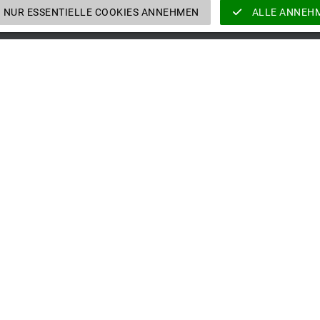
NUR ESSENTIELLE COOKIES ANNEHMEN
ALLE ANNEH
BR
vertrieb@velomat.de
UN
+49 3578 3749 0
NE
Kontakt
CO
 Alle Rechte vorbehalten.
Homepage
Unte
VELOMAT Group GmbH