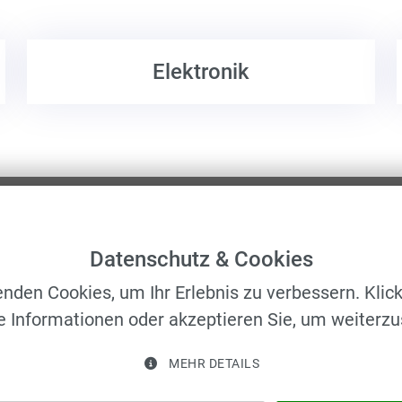
Elektronik
Datenschutz & Cookies
nden Cookies, um Ihr Erlebnis zu verbessern. Klick
e Informationen oder akzeptieren Sie, um weiterzu
Kontakt Info
Se
MEHR DETAILS
Schwarzer Weg 23 b 01917
HO
Kamenz
PR