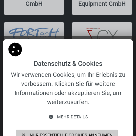
GmbH
Equipment GmbH
FORTecH
VELOMAT Cyprus
Datenschutz & Cookies
Software GmbH
Ltd.
Wir verwenden Cookies, um Ihr Erlebnis zu
verbessern. Klicken Sie für weitere
Informationen oder akzeptieren Sie, um
weiterzusurfen.
VELOMAT
MEHR DETAILS
Immobilien- und
Verwaltungs
NUR ESSENTIELLE COOKIES ANNEHMEN