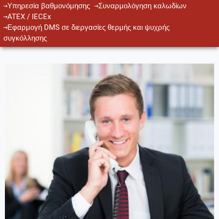
Υπηρεσία βαθμονόμησης
Συναρμολόγηση καλωδίων
ATEX / IECEx
Εφαρμογή DMS σε διεργασίες θερμής και ψυχρής
συγκόλλησης