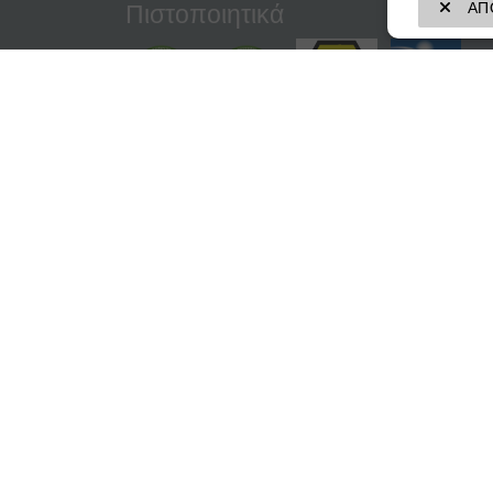
ΑΠΟ
Πιστοποιητικά
Copyright © 2026 VELOMAT Messelektronik Gmb
διατηρούνται.