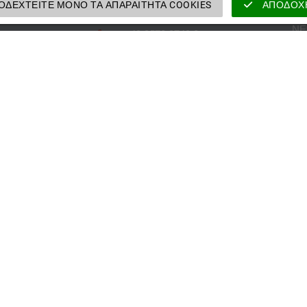
Η 
ΔΕΧΤΕΊΤΕ ΜΌΝΟ ΤΑ ΑΠΑΡΑΊΤΗΤΑ COOKIES
ΑΠΟΔΟΧ
ΝΈ
+49 3578 3749 0
ΡΥ
Επικοινωνήστε μαζί μας
H. Όλα τα δικαιώματα
Γενικοί όροι και προϋποθέσ
VELOMAT Group GmbH