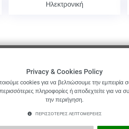
Ηλεκτρονική
Privacy & Cookies Policy
οιούμε cookies για να βελτιώσουμε την εμπειρία σ
Πληροφορίες
Σε
 περισσότερες πληροφορίες ή αποδεχτείτε για να σ
επικοινωνίας
την περιήγηση.
ΑΡ
Schwarzer Weg 23 b 01917
ΠΡ
Kamenz
ΠΕΡΙΣΣΌΤΕΡΕΣ ΛΕΠΤΟΜΈΡΕΙΕΣ
ΒΙ
vertrieb@velomat.de