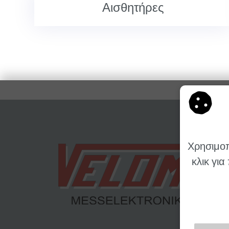
Αισθητήρες
Χρησιμοπ
κλικ για