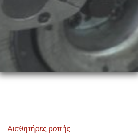
Αισθητήρες & Μετατροπείς Δύναμης
Αισθητήρες Ροπής
Αισθητήρες ροπής