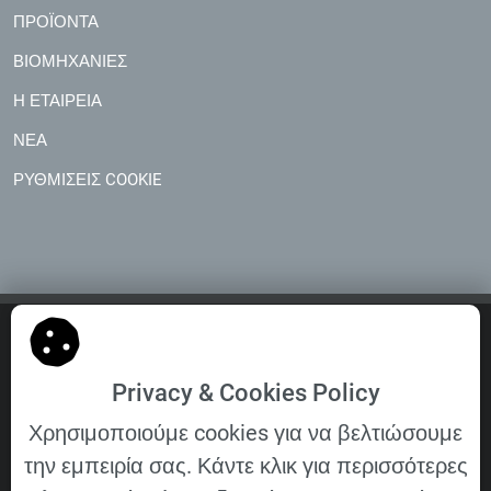
ΠΡΟΪΌΝΤΑ
ΒΙΟΜΗΧΑΝΊΕΣ
Η ΕΤΑΙΡΕΊΑ
ΝΈΑ
ΡΥΘΜΊΣΕΙΣ COOKIE
Copyright © 2026 VELOMAT Messelektronik GmbH. Όλα τα
δικαιώματα διατηρούνται.
Privacy & Cookies Policy
Αρχική σελίδα
Η εταιρεία
Εκτύπωση
Χρησιμοποιούμε cookies για να βελτιώσουμε
Γενικοί όροι και προϋποθέσεις
την εμπειρία σας. Κάντε κλικ για περισσότερες
Γενικοί όροι και προϋποθέσεις αγοράς