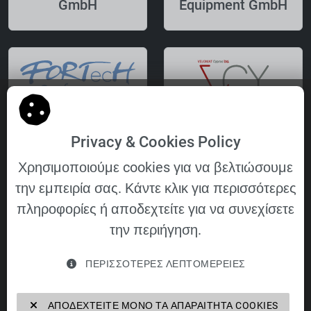
GmbH
Equipment GmbH
FORTecH
VELOMAT Cyprus
Privacy & Cookies Policy
Software GmbH
Ltd.
Χρησιμοποιούμε cookies για να βελτιώσουμε
την εμπειρία σας. Κάντε κλικ για περισσότερες
πληροφορίες ή αποδεχτείτε για να συνεχίσετε
την περιήγηση.
VELOMAT
ΠΕΡΙΣΣΌΤΕΡΕΣ ΛΕΠΤΟΜΈΡΕΙΕΣ
Immobilien- und
Verwaltungs
ΑΠΟΔΕΧΤΕΊΤΕ ΜΌΝΟ ΤΑ ΑΠΑΡΑΊΤΗΤΑ COOKIES