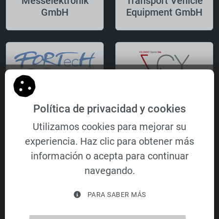
Messelektronik
Transport Vehicle
GmbH
Equipment GmbH
FORTecH
VELOMAT Cyprus
Política de privacidad y cookies
Software GmbH
Ltd.
Utilizamos cookies para mejorar su
experiencia. Haz clic para obtener más
información o acepta para continuar
navegando.
VELOMAT
PARA SABER MÁS
Immobilien- und
Verwaltungs